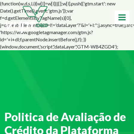
(function(w,d,s,l,i){w[l]=w[l]||[];w[l].push({'gtm.start': new
Date().getTime(),event:'gtm.js'});var
f=d.getElementsByTagName(s)[0],
j=d.createElement(s),dl=l!='dataLayer'?'&l='+l:'';j.async=true;j.src
'https://www.googletagmanager.com/gtm.js?
id='+i+dl;f.parentNode.insertBefore(j,f); })
(window,document,'script','dataLayer','GTM-WB4ZGD4');
Politica de Avaliação de
Crédito da Plataforma