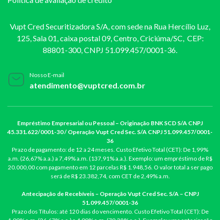
Vupt Cred Securitizadora S/A, com sede na Rua Hercílio Luz,
125, Sala 01, caixa postal 09, Centro, Criciúma/SC, CEP:
88801-300, CNPJ 51.099.457/0001-36.
Nosso E-mail
atendimento@vuptcred.com.br
Empréstimo Empresarial ou Pessoal – Originação BNK SCD S/A CNPJ
45.331.622/0001-30 / Operação Vupt Cred Sec. S/A CNPJ 51.099.457/0001-
36
Prazo de pagamento: de 12 a 24 meses. Custo Efetivo Total (CET): De 1,99%
a.m. (26,67% a.a.) a 7,49% a.m. (137,91% a.a.). Exemplo: um empréstimo de R$
20.000,00 com pagamento em 12 parcelas R$ 1.948,56. O valor total a ser pago
será de R$ 23.382,74, com CET de 2,49% a.m.
Antecipação de Recebíveis – Operação Vupt Cred Sec. S/A – CNPJ
51.099.457/0001-36
Prazo dos Títulos: até 120 dias do vencimento. Custo Efetivo Total (CET): De