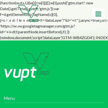
(function(w,d,s,l,i){w[l]=w[l]||[];w[l].push({'gtm.start': new
Date().getTime(),event:'gtm.js'});var
f=d.getElementsByTagName(s)[0],
j=d.createElement(s),dl=l!='dataLayer'?'&l='+l:'';j.async=true;j.src
'https://www.googletagmanager.com/gtm.js?
id='+i+dl;f.parentNode.insertBefore(j,f); })
(window,document,'script','dataLayer','GTM-WB4ZGD4');
INDEX
Menu