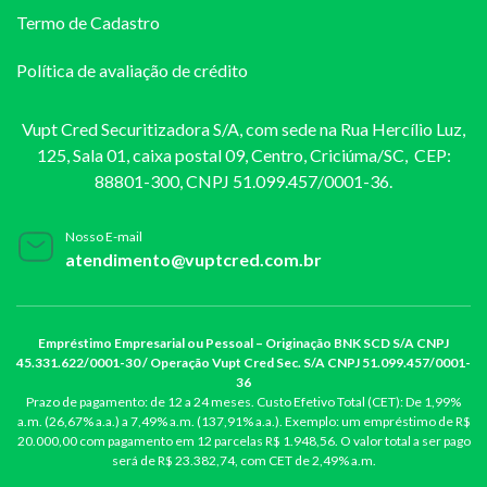
Termo de Cadastro
Política de avaliação de crédito
Vupt Cred Securitizadora S/A, com sede na Rua Hercílio Luz,
125, Sala 01, caixa postal 09, Centro, Criciúma/SC, CEP:
88801-300, CNPJ 51.099.457/0001-36.
Nosso E-mail
atendimento@vuptcred.com.br
Empréstimo Empresarial ou Pessoal – Originação BNK SCD S/A CNPJ
45.331.622/0001-30 / Operação Vupt Cred Sec. S/A CNPJ 51.099.457/0001-
36
Prazo de pagamento: de 12 a 24 meses. Custo Efetivo Total (CET): De 1,99%
a.m. (26,67% a.a.) a 7,49% a.m. (137,91% a.a.). Exemplo: um empréstimo de R$
20.000,00 com pagamento em 12 parcelas R$ 1.948,56. O valor total a ser pago
será de R$ 23.382,74, com CET de 2,49% a.m.